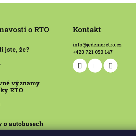
mavosti o RTO
Kontakt
info
@
jedemeretro.cz
i jste, že?
+420 721 050 147
4
vné významy
tky RTO
4
y o autobusech