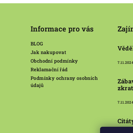
Z
á
Informace pro vás
Zají
p
a
BLOG
Věděl
t
Jak nakupovat
Obchodní podmínky
í
7.11.202
Reklamační řád
Podmínky ochrany osobních
Zába
údajů
zkra
7.11.202
Citát