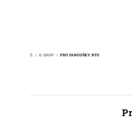
Přejít
na
obsah
/
E-SHOP
/
PRO FANOUŠKY RTO
DOMŮ
P