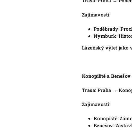
Trasa: Praha → Pod
Zajímavosti:
Poděbrady: Proc
Nymburk: Histo
Lázeňský výlet jako v
Konopiště a Benešov
Trasa: Praha → Kono
Zajímavosti:
Konopiště: Záme
Benešov: Zastáv