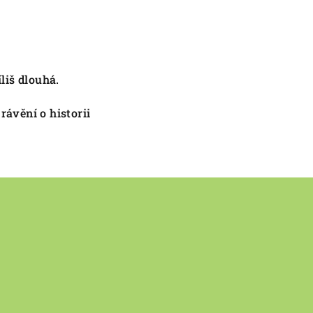
liš dlouhá.
ávění o historii