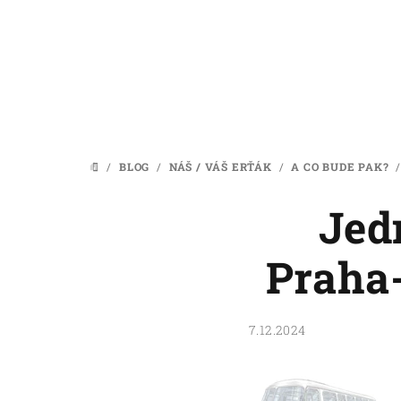
Přejít
na
obsah
/
BLOG
/
NÁŠ / VÁŠ ERŤÁK
/
A CO BUDE PAK?
/
DOMŮ
Jed
Praha
7.12.2024