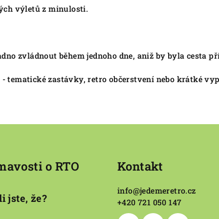
ých výletů z minulosti.
adno zvládnout během jednoho dne, aniž by byla cesta pří
 tematické zastávky, retro občerstvení nebo krátké vypr
mavosti o RTO
Kontakt
info
@
jedemeretro.cz
i jste, že?
+420 721 050 147