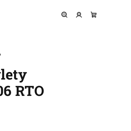
Hledat
Přihlášení
Nákupní
košík
O
lety
06 RTO