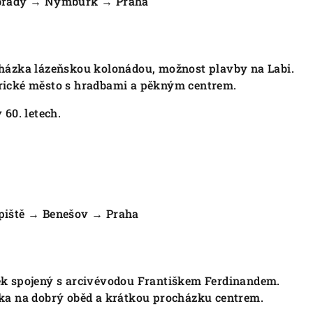
ěbrady → Nymburk → Praha
házka lázeňskou kolonádou, možnost plavby na Labi.
rické město s hradbami a pěkným centrem.
 60. letech.
piště → Benešov → Praha
k spojený s arcivévodou Františkem Ferdinandem.
ka na dobrý oběd a krátkou procházku centrem.