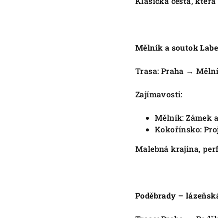
Klasická cesta, která
Mělník a soutok Labe
Trasa: Praha → Měln
Zajímavosti:
Mělník: Zámek a
Kokořínsko: Pro
Malebná krajina, per
Poděbrady – lázeňsk