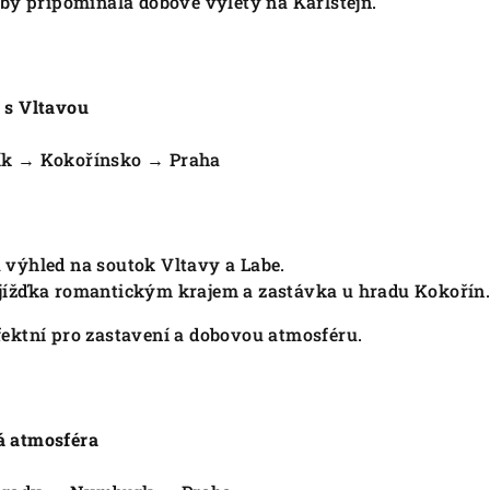
 by připomínala dobové výlety na Karlštejn.
 s Vltavou
ík → Kokořínsko → Praha
 výhled na soutok Vltavy a Labe.
jížďka romantickým krajem a zastávka u hradu Kokořín
fektní pro zastavení a dobovou atmosféru.
á atmosféra