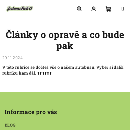
Přejít
na
obsah
Nákupn
Hledat
Přihlášení
Články o opravě a co bude
košík
pak
29.11.2024
V této rubrice se dočteš vše o našem autobusu. Vyber si další
rubriku kam dál. ⬆️⬆️⬆️⬆️⬆️⬆️
Z
á
p
Informace pro vás
a
BLOG
t